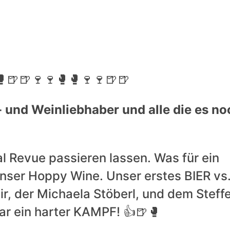
🥊🍺🍺🍷🍷🥊🥊🍷🍷🍺🍺
- und Weinliebhaber und alle die es no
 Revue passieren lassen. Was für ein
ser Hoppy Wine. Unser erstes BIER vs
r, der Michaela Stöberl, und dem Steff
ar ein harter KAMPF! 👍🍺🥊