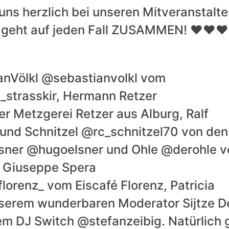
ns herzlich bei unseren Mitveranstalte
geht auf jeden Fall ZUSAMMEN! ❤️❤️❤️
ianVölkl @sebastianvolkl vom
strasskir, Hermann Retzer
r Metzgerei Retzer aus Alburg, Ralf
 und Schnitzel @rc_schnitzel70 von den
lsner @hugoelsner und Ohle @derohle 
 Giuseppe Spera
lorenz_ vom Eiscafé Florenz, Patricia
nserem wunderbaren Moderator Sijtze D
em DJ Switch @stefanzeibig. Natürlich 