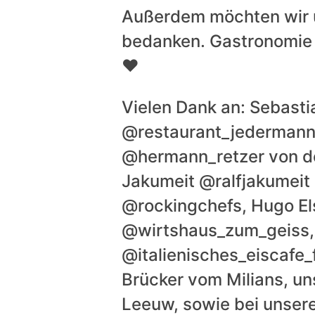
Außerdem möchten wir u
bedanken. Gastronomie 
❤️
Vielen Dank an: Sebast
@restaurant_jedermann_
@hermann_retzer von de
Jakumeit @ralfjakumeit
@rockingchefs, Hugo E
@wirtshaus_zum_geiss,
@italienisches_eiscafe_f
Brücker vom Milians, u
Leeuw, sowie bei unser