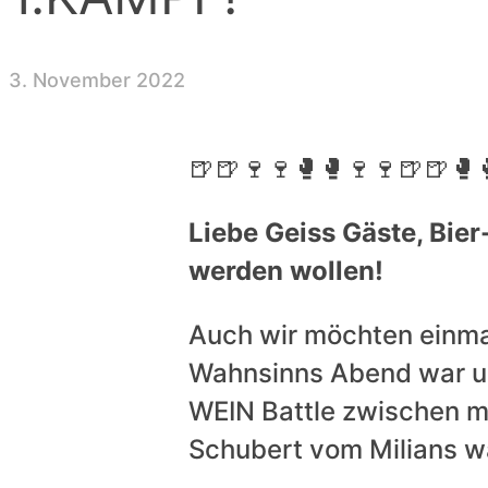
3. November 2022
🍺🍺🍷🍷🥊🥊🍷🍷🍺🍺🥊
Liebe Geiss Gäste, Bier
werden wollen!
Auch wir möchten einmal
Wahnsinns Abend war un
WEIN Battle zwischen mi
Schubert vom Milians w