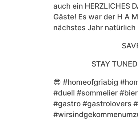
auch ein HERZLICHES D
Gäste! Es war der H A M 
nächstes Jahr natürlich
SAVE
STAY TUNED 
😎 #homeofgriabig #hom
#duell #sommelier #bi
#gastro #gastrolovers #
#wirsindgekommenumzu