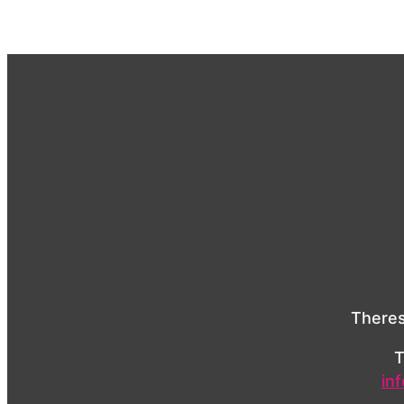
Theres
T
in