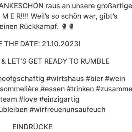
ANKESCHÖN raus an unsere großartig
M E R!!!! Weil’s so schön war, gibt’s
 einen Rückkampf. 🥊🥊
 THE DATE: 21.10.2023!
& LET‘S GET READY TO RUMBLE
eofgschaftig #wirtshaus #bier #wein
ersommelière #essen #trinken #zusamm
team #love #einzigartig
bleiben #wirfreuenunsaufeuch
EINDRÜCKE